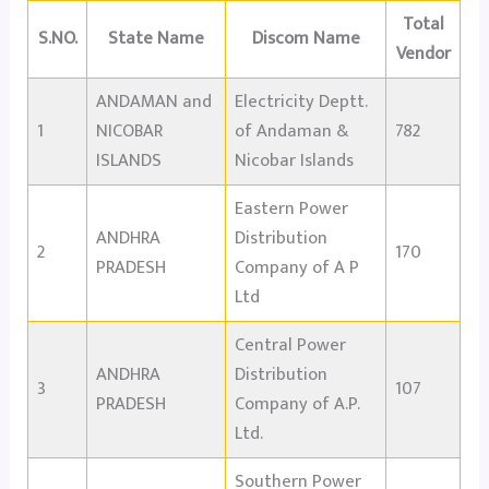
Total
S.NO.
State Name
Discom Name
Vendor
ANDAMAN and
Electricity Deptt.
1
NICOBAR
of Andaman &
782
ISLANDS
Nicobar Islands
Eastern Power
ANDHRA
Distribution
2
170
PRADESH
Company of A P
Ltd
Central Power
ANDHRA
Distribution
3
107
PRADESH
Company of A.P.
Ltd.
Southern Power