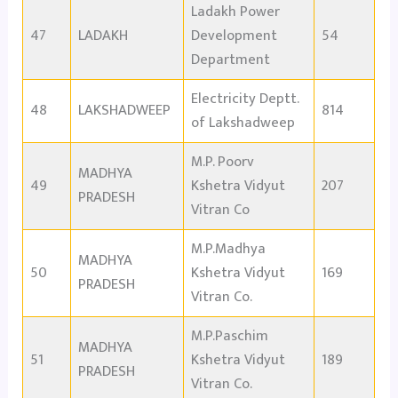
Ladakh Power
47
LADAKH
Development
54
Department
Electricity Deptt.
48
LAKSHADWEEP
814
of Lakshadweep
M.P. Poorv
MADHYA
49
Kshetra Vidyut
207
PRADESH
Vitran Co
M.P.Madhya
MADHYA
50
Kshetra Vidyut
169
PRADESH
Vitran Co.
M.P.Paschim
MADHYA
51
Kshetra Vidyut
189
PRADESH
Vitran Co.