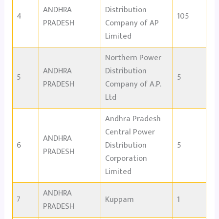
ANDHRA
Distribution
4
105
PRADESH
Company of AP
Limited
Northern Power
ANDHRA
Distribution
5
5
PRADESH
Company of A.P.
Ltd
Andhra Pradesh
Central Power
ANDHRA
6
Distribution
5
PRADESH
Corporation
Limited
ANDHRA
7
Kuppam
1
PRADESH