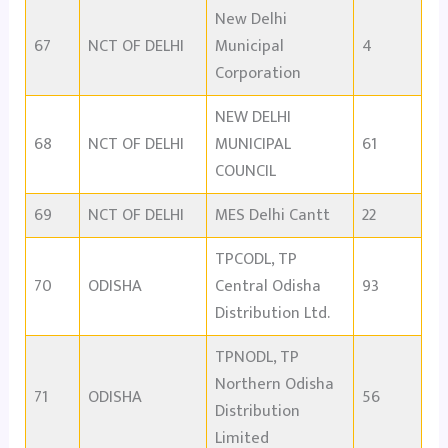
New Delhi
67
NCT OF DELHI
Municipal
4
Corporation
NEW DELHI
68
NCT OF DELHI
MUNICIPAL
61
COUNCIL
69
NCT OF DELHI
MES Delhi Cantt
22
TPCODL, TP
70
ODISHA
Central Odisha
93
Distribution Ltd.
TPNODL, TP
Northern Odisha
71
ODISHA
56
Distribution
Limited