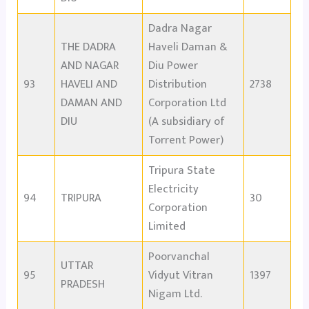
Dadra Nagar
THE DADRA
Haveli Daman &
AND NAGAR
Diu Power
93
HAVELI AND
Distribution
2738
DAMAN AND
Corporation Ltd
DIU
(A subsidiary of
Torrent Power)
Tripura State
Electricity
94
TRIPURA
30
Corporation
Limited
Poorvanchal
UTTAR
95
Vidyut Vitran
1397
PRADESH
Nigam Ltd.