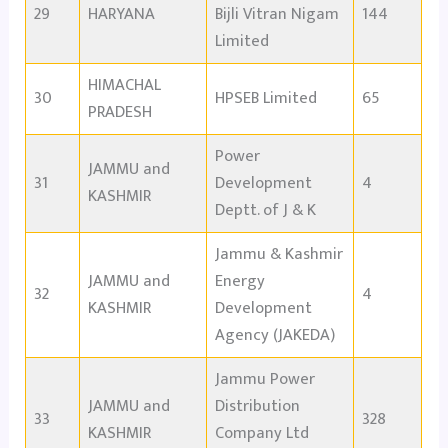
29
HARYANA
Bijli Vitran Nigam
144
Limited
HIMACHAL
30
HPSEB Limited
65
PRADESH
Power
JAMMU and
31
Development
4
KASHMIR
Deptt. of J & K
Jammu & Kashmir
JAMMU and
Energy
32
4
KASHMIR
Development
Agency (JAKEDA)
Jammu Power
JAMMU and
Distribution
33
328
KASHMIR
Company Ltd